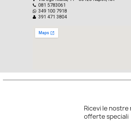
081 5783061
349 100 7918
391 471 3804
Ricevi le nostre 
offerte speciali