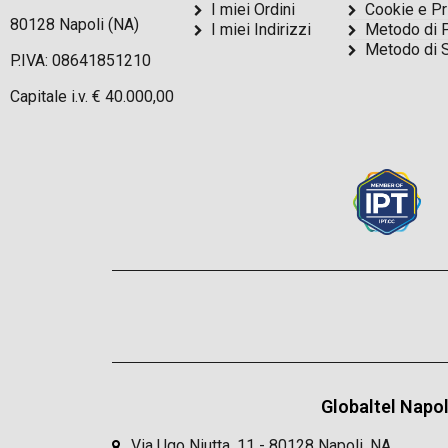
I miei Ordini
Cookie e Pr
80128 Napoli (NA)
I miei Indirizzi
Metodo di 
Metodo di 
P.IVA: 08641851210
Capitale i.v. € 40.000,00
Globaltel Napol
Via Ugo Niutta, 11 - 80128 Napoli, NA