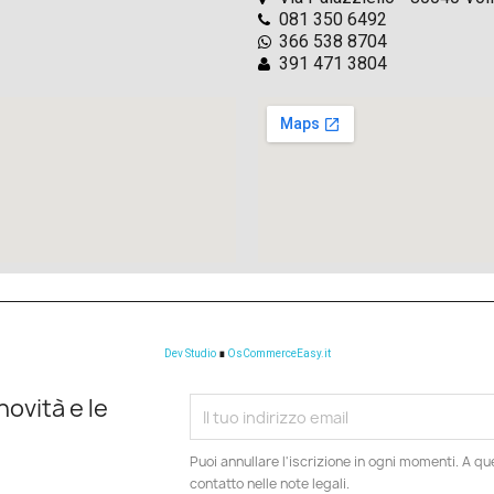
081 350 6492
366 538 8704
391 471 3804
Dev Studio
∎
OsCommerceEasy.it
novità e le
Puoi annullare l'iscrizione in ogni momenti. A qu
contatto nelle note legali.