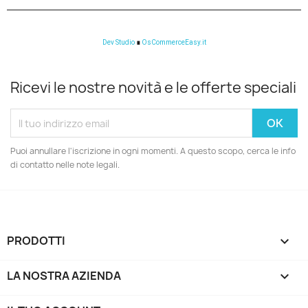
Dev Studio
∎
OsCommerceEasy.it
Ricevi le nostre novità e le offerte speciali
Puoi annullare l'iscrizione in ogni momenti. A questo scopo, cerca le info
di contatto nelle note legali.
PRODOTTI

LA NOSTRA AZIENDA
