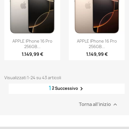
APPLE IPhone 16 Pro
APPLE IPhone 16 Pro
256GB...
256GB...
1.149,99 €
1.149,99 €
Visualizzati 1-24 su 43 articoli
1
2

Successivo
Torna all'inizio
