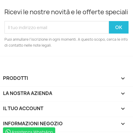
Ricevi le nostre novità e le offerte speciali
Puoi annullare l'iscrizione in ogni momenti. A questo scopo, cerca le info
di contatto nelle note legali.
PRODOTTI

LA NOSTRA AZIENDA

IL TUO ACCOUNT

INFORMAZIONI NEGOZIO
keyboard_arrow_down
Assistenza WhatsApp