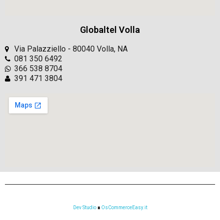
Globaltel Volla
Via Palazziello - 80040 Volla, NA
081 350 6492
366 538 8704
391 471 3804
Dev Studio
∎
OsCommerceEasy.it