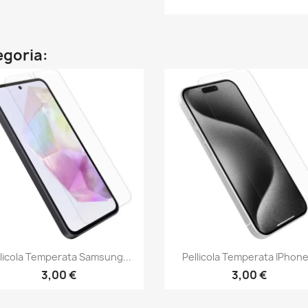
egoria:
Anteprima
Anteprima


llicola Temperata Samsung...
Pellicola Temperata IPhone.
3,00 €
3,00 €