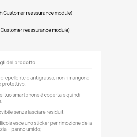
with Customer reassurance module)
th Customer reassurance module)
gli del prodotto
drorepellente e antigrasso, non rimangono
o protettivo.
del tuo smartphone è coperta e quindi
e.
vibile senza lasciare residui!.
llicola esce uno sticker per rimozione della
izia + panno umido;