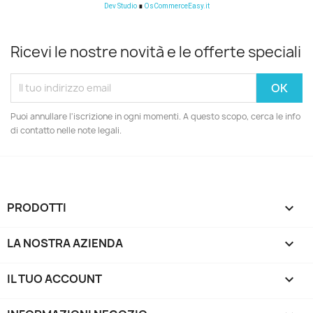
Dev Studio
∎
OsCommerceEasy.it
Ricevi le nostre novità e le offerte speciali
Puoi annullare l'iscrizione in ogni momenti. A questo scopo, cerca le info
di contatto nelle note legali.
PRODOTTI

LA NOSTRA AZIENDA

IL TUO ACCOUNT
