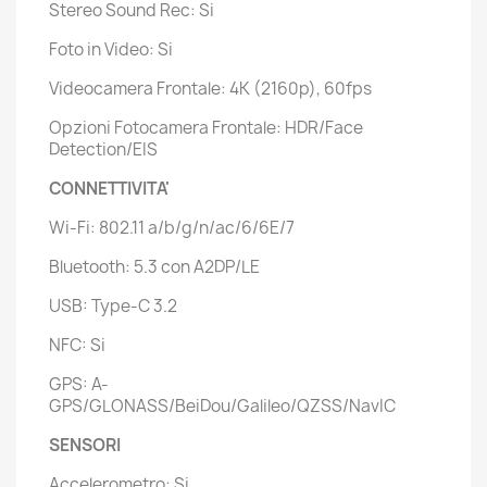
Stereo Sound Rec: Si
Foto in Video: Si
Videocamera Frontale: 4K (2160p), 60fps
Opzioni Fotocamera Frontale: HDR/Face
Detection/EIS
CONNETTIVITA'
Wi-Fi: 802.11 a/b/g/n/ac/6/6E/7
Bluetooth: 5.3 con A2DP/LE
USB: Type-C 3.2
NFC: Si
GPS: A-
GPS/GLONASS/BeiDou/Galileo/QZSS/NavIC
SENSORI
Accelerometro: Si