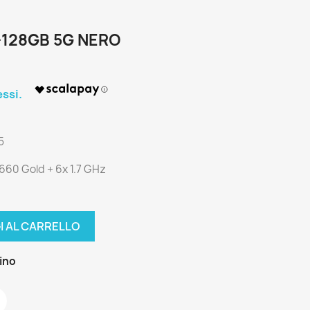
128GB 5G NERO
5
660 Gold + 6x 1.7 GHz
I AL CARRELLO
zino