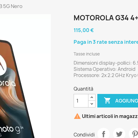
B 5G Nero
MOTOROLA G34 4+
115,00 €
Tasse incluse
Dimensioni display-pollici: 6.
Sistema Operativo: Android
Processore: 2x 2.2 GHz Kryo 
Quantità

AGGIUNG

Ultimi articoli in magaz
Condividi