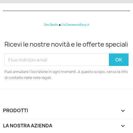
Dev Studio
∎
OsCommerceEasy.it
Ricevi le nostre novità e le offerte speciali
Puoi annullare l'iscrizione in ogni momenti. A questo scopo, cerca le info
di contatto nelle note legali.
PRODOTTI

LA NOSTRA AZIENDA
