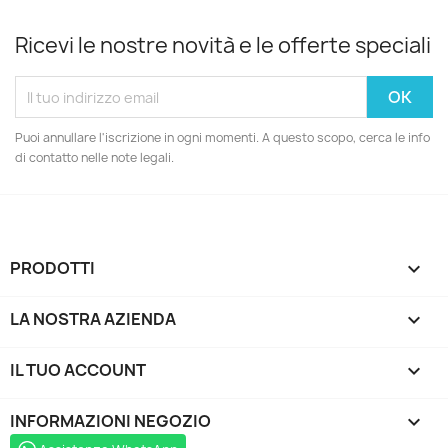
Ricevi le nostre novità e le offerte speciali
Puoi annullare l'iscrizione in ogni momenti. A questo scopo, cerca le info
di contatto nelle note legali.
PRODOTTI

LA NOSTRA AZIENDA

IL TUO ACCOUNT

INFORMAZIONI NEGOZIO
keyboard_arrow_down