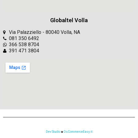
Globaltel Volla
Via Palazziello - 80040 Volla, NA
081 350 6492
366 538 8704
391 471 3804
Dev Studio
∎
OsCommerceEasy.it