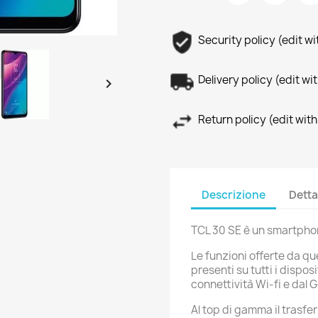
Security policy (edit 
Delivery policy (edit 

Return policy (edit wi
Descrizione
Detta
TCL 30 SE è un smartpho
Le funzioni offerte da q
presenti su tutti i dispos
connettività Wi-fi e dal 
Al top di gamma il trasfe