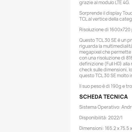
grazie al modulo LTE 4G.
Sorprende il display Tou
TCL al vertice della cate
Risoluzione di 1600x720 
Questo TCL 30 SE è un pr
riguarda la multimediali
megapixel che permette a
con una risoluzione di 816
definizione (Full HD) all
check sulle dimensioni, 
questo TCL 30 SE molto 
Il suo peso è di 190g e 
SCHEDA TECNICA
Sistema Operativo: Andro
Disponibilità: 2022/1
Dimensioni: 165.2 x 75.5 