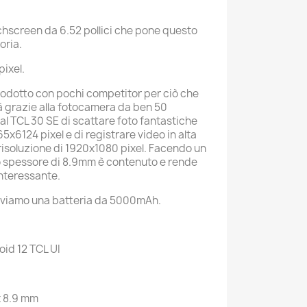
chscreen da 6.52 pollici che pone questo
goria.
pixel.
odotto con pochi competitor per ciò che
tà grazie alla fotocamera da ben 50
l TCL 30 SE di scattare foto fantastiche
5x6124 pixel e di registrare video in alta
a risoluzione di 1920x1080 pixel. Facendo un
lo spessore di 8.9mm è contenuto e rende
interessante.
troviamo una batteria da 5000mAh.
id 12 TCL UI
x 8.9 mm