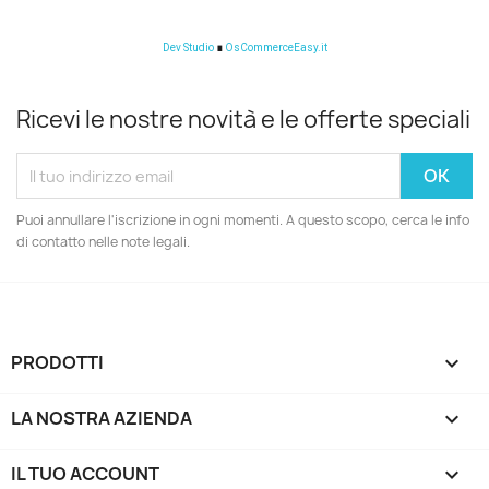
Dev Studio
∎
OsCommerceEasy.it
Ricevi le nostre novità e le offerte speciali
Puoi annullare l'iscrizione in ogni momenti. A questo scopo, cerca le info
di contatto nelle note legali.
PRODOTTI

LA NOSTRA AZIENDA

IL TUO ACCOUNT
