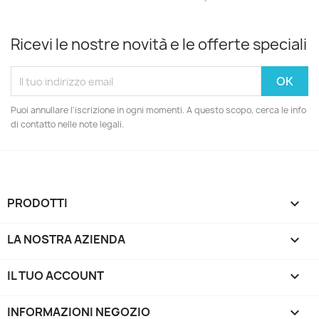
Ricevi le nostre novità e le offerte speciali
Puoi annullare l'iscrizione in ogni momenti. A questo scopo, cerca le info
di contatto nelle note legali.
PRODOTTI

LA NOSTRA AZIENDA

IL TUO ACCOUNT

INFORMAZIONI NEGOZIO
keyboard_arrow_down