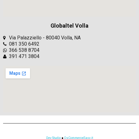
Globaltel Volla
Via Palazziello - 80040 Volla, NA
081 350 6492
366 538 8704
391 471 3804
Dev Studio
∎
OsCommerceEasy.it