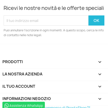
Ricevi le nostre novità e le offerte speciali
Puoi annullare l'iscrizione in ogni momenti. A questo scopo, cerca le info
di contatto nelle note legali.
PRODOTTI

LA NOSTRA AZIENDA

IL TUO ACCOUNT

INFORMAZIONI NEGOZIO
keyboard_arrow_down
Assistenza WhatsApp
© 2026 - Software di Ecommerce di PrestaShop™