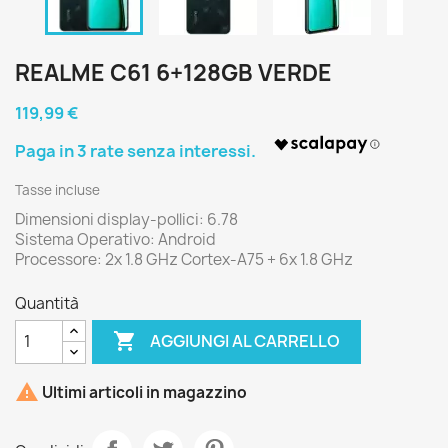
REALME C61 6+128GB VERDE
119,99 €
Tasse incluse
Dimensioni display-pollici: 6.78
Sistema Operativo: Android
Processore: 2x 1.8 GHz Cortex-A75 + 6x 1.8 GHz
Quantità

AGGIUNGI AL CARRELLO

Ultimi articoli in magazzino