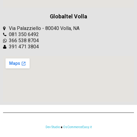
Globaltel Volla
Via Palazziello - 80040 Volla, NA
081 350 6492
366 538 8704
391 471 3804
Dev Studio
∎
OsCommerceEasy.it