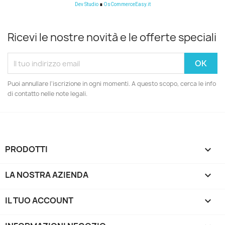
Dev Studio
∎
OsCommerceEasy.it
Ricevi le nostre novità e le offerte speciali
Puoi annullare l'iscrizione in ogni momenti. A questo scopo, cerca le info
di contatto nelle note legali.
PRODOTTI

LA NOSTRA AZIENDA

IL TUO ACCOUNT
