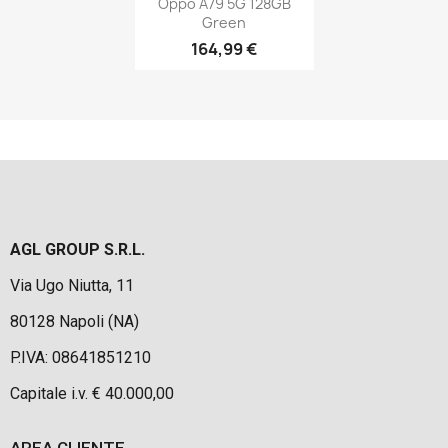
Oppo A79 5G 128GB
Green
164,99 €
AGL GROUP S.R.L.
Via Ugo Niutta, 11
80128 Napoli (NA)
P.IVA: 08641851210
Capitale i.v. € 40.000,00
AREA CLIENTE