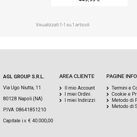
Visualizzati 1-1 su 1 articoli
AREA CLIENTE
PAGINE INF
AGL GROUP S.R.L.
Via Ugo Niutta, 11
Il mio Account
Termini e C
I miei Ordini
Cookie e Pr
80128 Napoli (NA)
I miei Indirizzi
Metodo di 
Metodo di 
P.IVA: 08641851210
Capitale i.v. € 40.000,00