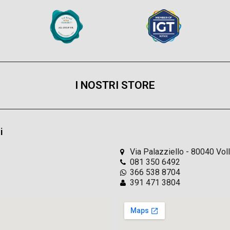
I NOSTRI STORE
i
Via Palazziello - 80040 Vol
081 350 6492
366 538 8704
391 471 3804