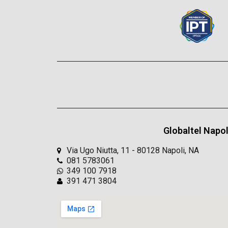
Globaltel Napol
Via Ugo Niutta, 11 - 80128 Napoli, NA
081 5783061
349 100 7918
391 471 3804