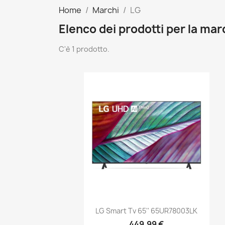
Home
Marchi
LG
Elenco dei prodotti per la mar
C'è 1 prodotto.
Anteprima

LG Smart Tv 65'' 65UR78003LK
449,99 €